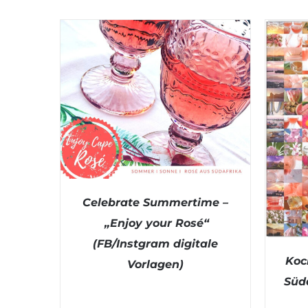
Celebrate Summertime –
„Enjoy your Rosé“
(FB/Instgram digitale
Koc
DETAILS
Vorlagen)
Süd