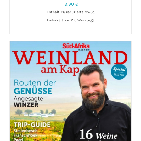
19,90
€
Enthält 7% reduzierte MwSt.
Lieferzeit: ca. 2-3 Werktage
IN DEN WARENKORB
/
DETAILS