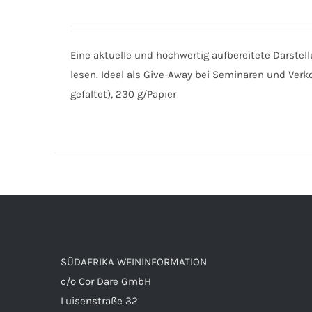
IN DEN WARENKORB
/
DETAILS
Eine aktuelle und hochwertig aufbereitete Darstel
lesen. Ideal als Give-Away bei Seminaren und Verko
gefaltet), 230 g/Papier
SÜDAFRIKA WEININFORMATION
c/o Cor Dare GmbH
Luisenstraße 32