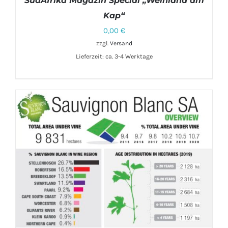
SüdAfrika Magazin Special „Weinland am
Kap“
0,00
€
zzgl.
Versand
Lieferzeit: ca. 3-4 Werktage
IN DEN WARENKORB
/
DETAILS