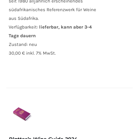
seit 1980 alljährlich erscheinendes
südafrikanisches Referenzwerk für Weine
aus Südafrika.
Verfügbarkeit:
lieferbar, kann aber 3-4
Tage dauern
Zustand:
neu
30,00 €
inkl. 7% MwSt.
IN DEN
WARENKORB
/