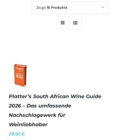
Zeige
16 Produkte
Platter’s South African Wine Guide
IN DEN
WARENKORB
2026 – Das umfassende
/
Nachschlagewerk für
DETAILS
Weinliebhaber
28,95
€