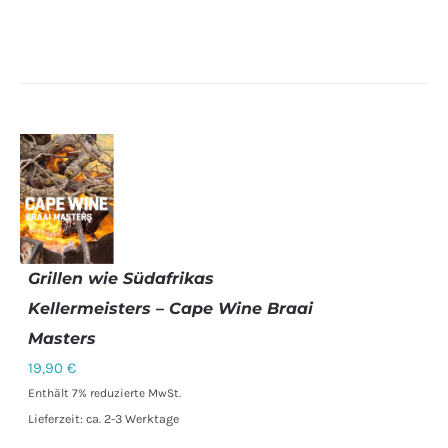
Grillen wie Südafrikas
IN DEN
Kellermeisters – Cape Wine Braai
WARENKORB
Masters
/
DETAILS
19,90
€
Enthält 7% reduzierte MwSt.
Lieferzeit: ca. 2-3 Werktage