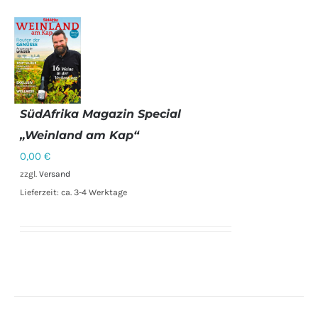
SüdAfrika Magazin Special
IN DEN
„Weinland am Kap“
WARENKORB
0,00
€
/
DETAILS
zzgl.
Versand
Lieferzeit: ca. 3-4 Werktage