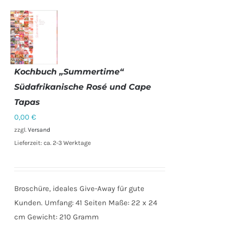
Kochbuch „Summertime“
IN DEN
Südafrikanische Rosé und Cape
WARENKORB
/
Tapas
DETAILS
0,00
€
zzgl.
Versand
Lieferzeit: ca. 2-3 Werktage
Broschüre, ideales Give-Away für gute
Kunden. Umfang: 41 Seiten Maße: 22 x 24
cm Gewicht: 210 Gramm