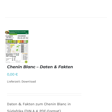
Chenin Blanc – Daten & Fakten
0,00
€
DETAILS
Lieferzeit: Download
Daten & Fakten zum Chenin Blanc in
Südafrika (DIN A 4, PDF-Format)