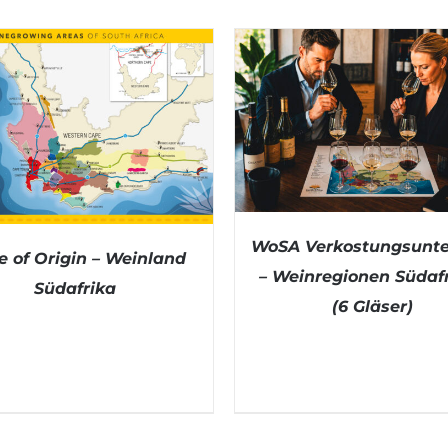
WoSA Verkostungsunte
 of Origin – Weinland
– Weinregionen Südaf
Südafrika
(6 Gläser)
DETAILS
DETAILS