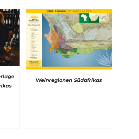
rlage
Weinregionen Südafrikas
rikas
DETAILS