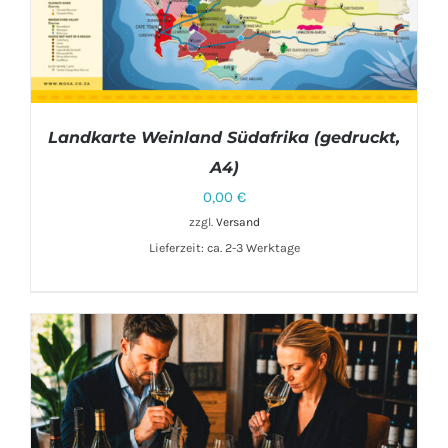
Landkarte Weinland Südafrika (gedruckt,
A4)
0,00
€
zzgl.
Versand
IN DEN WARENKORB
/
DETAILS
Lieferzeit: ca. 2-3 Werktage