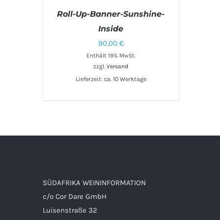
Roll-Up-Banner-Sunshine-
Inside
90,00
€
Enthält 19% MwSt.
zzgl.
Versand
Lieferzeit: ca. 10 Werktage
IN DEN WARENKORB
/
DETAILS
SÜDAFRIKA WEININFORMATION
c/o Cor Dare GmbH
Luisenstraße 32