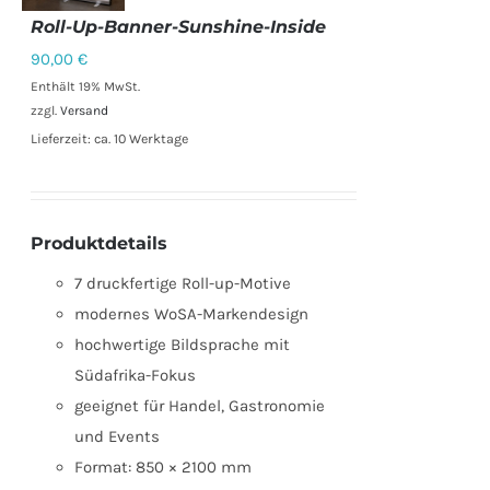
Roll-Up-Banner-Sunshine-Inside
90,00
€
IN DEN
WARENKORB
Enthält 19% MwSt.
/
zzgl.
Versand
DETAILS
Lieferzeit: ca. 10 Werktage
Produktdetails
7 druckfertige Roll-up-Motive
modernes WoSA-Markendesign
hochwertige Bildsprache mit
Südafrika-Fokus
geeignet für Handel, Gastronomie
und Events
Format: 850 × 2100 mm