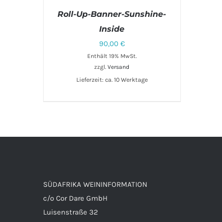
Roll-Up-Banner-Sunshine-
Inside
90,00
€
Enthält 19% MwSt.
zzgl.
Versand
Lieferzeit: ca. 10 Werktage
IN DEN WARENKORB
/
DETAILS
SÜDAFRIKA WEININFORMATION
c/o Cor Dare GmbH
Luisenstraße 32