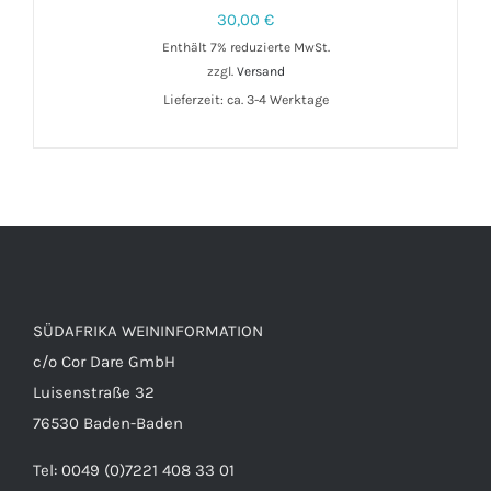
30,00
€
Enthält 7% reduzierte MwSt.
zzgl.
Versand
Lieferzeit: ca. 3-4 Werktage
IN DEN WARENKORB
/
DETAILS
SÜDAFRIKA WEININFORMATION
c/o Cor Dare GmbH
Luisenstraße 32
76530 Baden-Baden
Tel: 0049 (0)7221 408 33 01