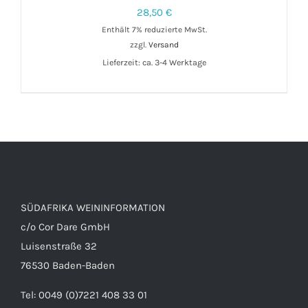
28,50
€
Enthält 7% reduzierte MwSt.
zzgl.
Versand
IN DEN WARENKORB
/
DETAILS
Lieferzeit: ca. 3-4 Werktage
SÜDAFRIKA WEININFORMATION
c/o Cor Dare GmbH
Luisenstraße 32
76530 Baden-Baden
Tel: 0049 (0)7221 408 33 01