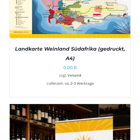
Landkarte Weinland Südafrika (gedruckt,
A4)
0,00
€
zzgl.
Versand
IN DEN WARENKORB
/
DETAILS
Lieferzeit: ca. 2-3 Werktage