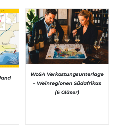
WoSA Verkostungsunterlage
nland
– Weinregionen Südafrikas
(6 Gläser)
DETAILS