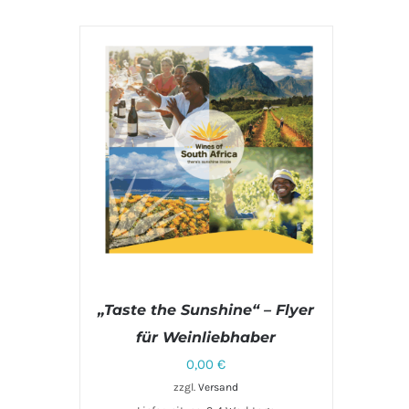
„Taste the Sunshine“ – Flyer
für Weinliebhaber
0,00
€
zzgl.
Versand
IN DEN WARENKORB
/
DETAILS