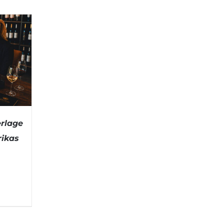
rlage
rikas