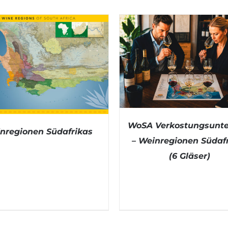
WoSA Verkostungsunte
nregionen Südafrikas
– Weinregionen Südaf
(6 Gläser)
DETAILS
DETAILS