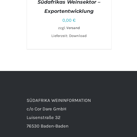
Südafrikas Weinsektor –
Exportentwicklung
0,00
€
zzgl.
Versand
Lieferzeit: Download
DETAILS
SÜDAFRIKA WEININFORMATION
c/o Cor Dare GmbH
Luisenstraße 32
76530 Baden-Baden