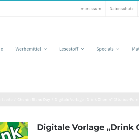
Impressum
Datenschutz
e
Werbemittel
Lesestoff
Specials
Mat
rtseite
Chenin Blanc Day
Digitale Vorlage „Drink Chenin“ (Stories-For
Digitale Vorlage „Drink 