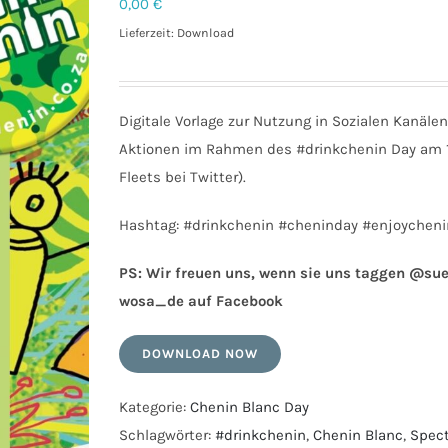
0,00
€
Lieferzeit: Download
Digitale Vorlage zur Nutzung in Sozialen Kanäl
Aktionen im Rahmen des #drinkchenin Day am 10
Fleets bei Twitter).
Hashtag: #drinkchenin #cheninday #enjoycheni
PS: Wir freuen uns, wenn sie uns taggen @su
wosa_de auf Facebook
DOWNLOAD NOW
Kategorie:
Chenin Blanc Day
Schlagwörter:
#drinkchenin
,
Chenin Blanc
,
Spect