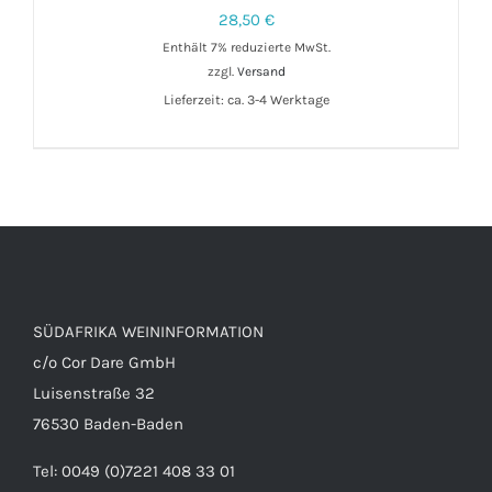
28,50
€
Enthält 7% reduzierte MwSt.
zzgl.
Versand
IN DEN WARENKORB
/
DETAILS
Lieferzeit: ca. 3-4 Werktage
SÜDAFRIKA WEININFORMATION
c/o Cor Dare GmbH
Luisenstraße 32
76530 Baden-Baden
Tel: 0049 (0)7221 408 33 01