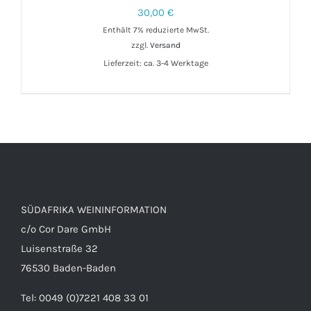
30,00
€
Enthält 7% reduzierte MwSt.
IN DEN WARENKORB
/
DETAILS
zzgl.
Versand
Lieferzeit: ca. 3-4 Werktage
SÜDAFRIKA WEININFORMATION
c/o Cor Dare GmbH
Luisenstraße 32
76530 Baden-Baden
Tel: 0049 (0)7221 408 33 01