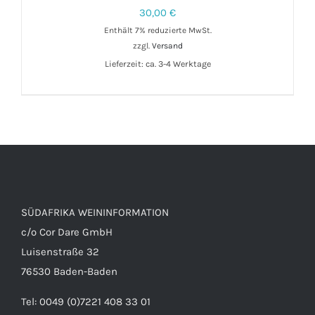
30,00
€
Enthält 7% reduzierte MwSt.
zzgl.
Versand
Lieferzeit: ca. 3-4 Werktage
IN DEN WARENKORB
/
DETAILS
SÜDAFRIKA WEININFORMATION
c/o Cor Dare GmbH
Luisenstraße 32
76530 Baden-Baden
Tel: 0049 (0)7221 408 33 01