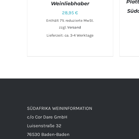
Plat
Weinliebhaber
Süda
28,95
€
Enthält 7% reduzierte MwSt.
zzgl.
Versand
Lieferzeit: ca. 3-4 Werktage
IN 
SÜDAFRIKA WEININFORMATION
c/o Cor Dare GmbH
Luisenstraße 32
76530 Baden-Baden