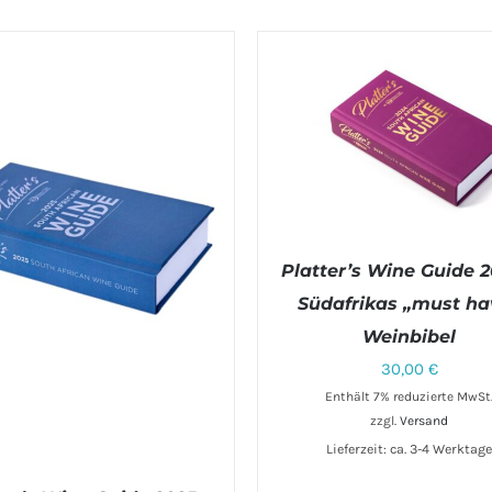
Platter’s Wine Guide 2
Südafrikas „must ha
Weinbibel
IN DEN WARENKORB
/
DE
30,00
€
Enthält 7% reduzierte MwSt
zzgl.
Versand
Lieferzeit: ca. 3-4 Werktag