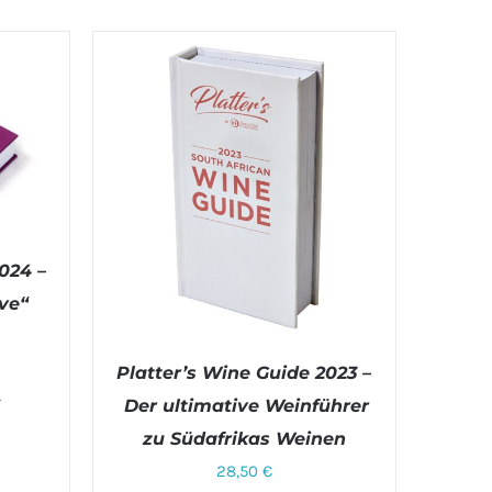
024 –
ve“
TAILS
Platter’s Wine Guide 2023 –
.
Der ultimative Weinführer
zu Südafrikas Weinen
e
28,50
€
IN DEN WARENKORB
/
DETAILS