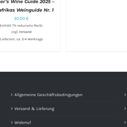
ter’s Wine Guide 2025 –
frikas Weinguide Nr. 1
30,00
€
Enthält 7% reduzierte MwSt.
zzgl.
Versand
Lieferzeit: ca. 3-4 Werktage
DEN WARENKORB
/
DETAILS
Allgemeine Geschäftsbedingungen
Versand & Lieferung
Widerruf