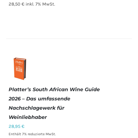
28,50 €
inkl. 7% MwSt.
Platter’s South African Wine Guide
IN DEN
WARENKORB
2026 – Das umfassende
/
Nachschlagewerk für
DETAILS
Weinliebhaber
28,95
€
Enthält 7% reduzierte MwSt.