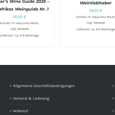
ter’s Wine Guide 2025 –
Weinliebhaber
frikas Weinguide Nr. 1
28,95
€
30,00
€
Enthält 7% reduzierte MwSt
zzgl.
Versand
Enthält 7% reduzierte MwSt.
zzgl.
Versand
Lieferzeit: ca. 3-4 Werktag
Lieferzeit: ca. 3-4 Werktage
DEN WARENKORB
/
DETAILS
Allgemeine Geschäftsbedingungen
Versand & Lieferung
Widerruf