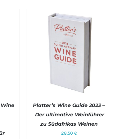
n Wine
Platter’s Wine Guide 2023 –
Der ultimative Weinführer
zu Südafrikas Weinen
ür
28,50
€
TAILS
IN DEN WARENKORB
/
DETAILS