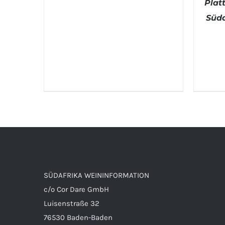
Plat
Süda
IN 
SÜDAFRIKA WEININFORMATION
c/o Cor Dare GmbH
Luisenstraße 32
76530 Baden-Baden