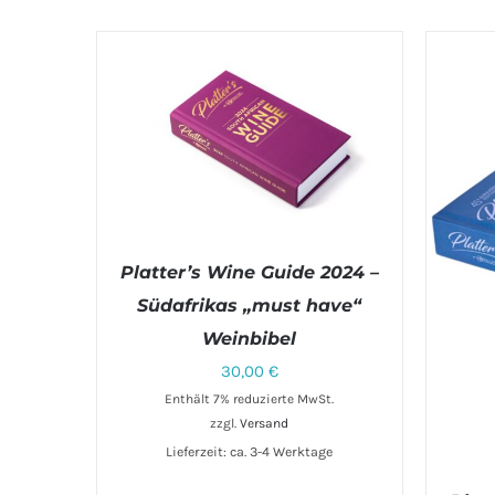
Platter’s Wine Guide 2024 –
Südafrikas „must have“
Weinbibel
IN DEN WARENKORB
/
DETAILS
30,00
€
Enthält 7% reduzierte MwSt.
zzgl.
Versand
Lieferzeit: ca. 3-4 Werktage