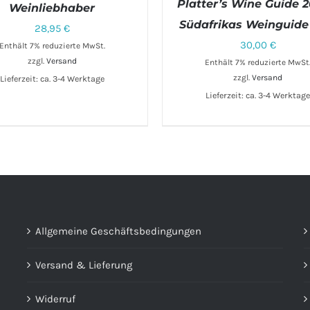
Platter’s Wine Guide 2
Weinliebhaber
Südafrikas Weinguide 
28,95
€
30,00
€
Enthält 7% reduzierte MwSt.
zzgl.
Versand
Enthält 7% reduzierte MwSt
zzgl.
Versand
Lieferzeit: ca. 3-4 Werktage
Lieferzeit: ca. 3-4 Werktag
IN DEN WARENKORB
/
DE
Allgemeine Geschäftsbedingungen
Versand & Lieferung
Widerruf