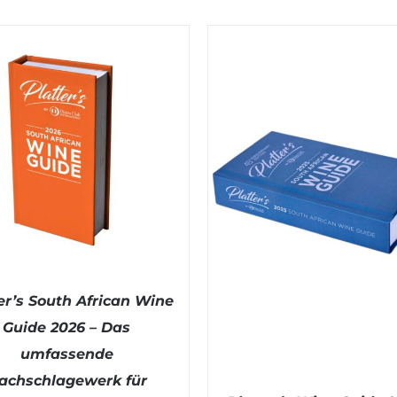
er’s South African Wine
Guide 2026 – Das
umfassende
achschlagewerk für
DEN WARENKORB
/
DETAILS