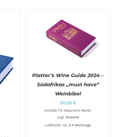
Platter’s Wine Guide 2024 –
Südafrikas „must have“
Weinbibel
IN DEN WARENKORB
/
DETAILS
30,00
€
Enthält 7% reduzierte MwSt.
zzgl.
Versand
Lieferzeit: ca. 3-4 Werktage