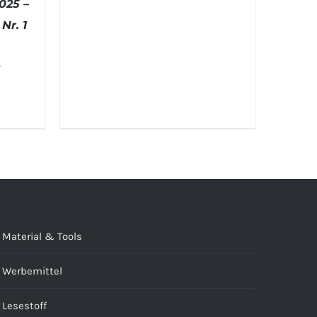
025 –
Nr. 1
.
e
TAILS
Material & Tools
Werbemittel
Lesestoff