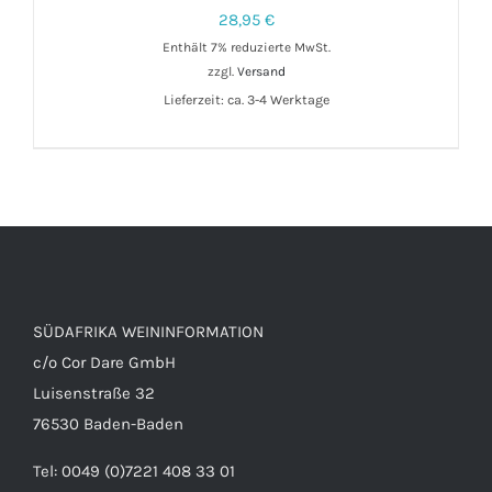
28,95
€
Enthält 7% reduzierte MwSt.
zzgl.
Versand
IN DEN WARENKORB
/
DETAILS
Lieferzeit: ca. 3-4 Werktage
SÜDAFRIKA WEININFORMATION
c/o Cor Dare GmbH
Luisenstraße 32
76530 Baden-Baden
Tel: 0049 (0)7221 408 33 01