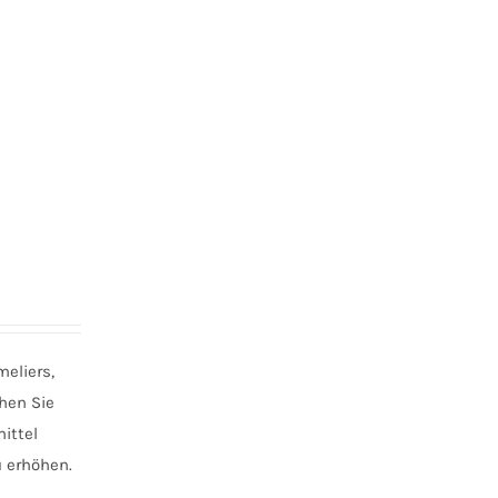
eliers,
hen Sie
ittel
u erhöhen.