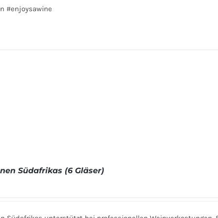
nin #enjoysawine
en Südafrikas (6 Gläser)
n Südafrikas unterstützt bei professionellen Weinverkostungen,