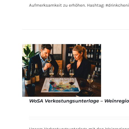
Aufmerksamkeit zu erhöhen. Hashtag: #drinkche
WoSA Verkostungsunterlage – Weinregion
DETAILS
Unsere Verkostungsunterlage mit den Weinregione