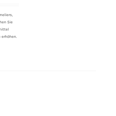
eliers,
hen Sie
ittel
u erhöhen.