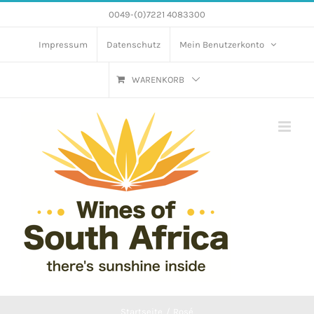
Zum
0049-(0)7221 4083300
Inhalt
Impressum
Datenschutz
Mein Benutzerkonto
springen
WARENKORB
Startseite
Rosé