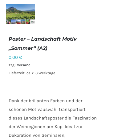
IN DEN
WARENKORB
Poster – Landschaft Motiv
/
DETAILS
„Sommer“ (A2)
0,00
€
zzgl.
Versand
Lieferzeit: ca. 2-3 Werktage
Dank der brillanten Farben und der
schönen Motivauswahl transportiert
dieses Landschaftsposter die Faszination
der Weinregionen am Kap. Ideal zur
Dekoration von Seminaren,