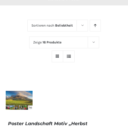
Sortieren nach
Beliebtheit
Zeige
16 Produkte
IN DEN
WARENKORB
/
Poster Landschaft Motiv „Herbst