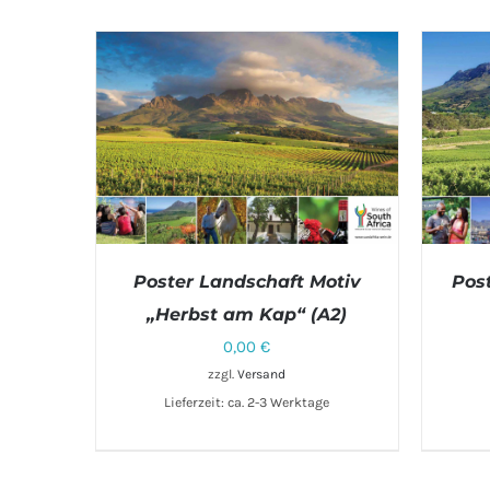
Poster Landschaft Motiv
Pos
„Herbst am Kap“ (A2)
0,00
€
IN DEN WARENKORB
/
DETAILS
IN 
zzgl.
Versand
Lieferzeit: ca. 2-3 Werktage