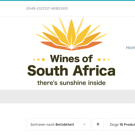
Zum
0049-(0)7221 4083300
Inhalt
springen
Hom
Sortieren nach
Beliebtheit
Zeige
16 Produ