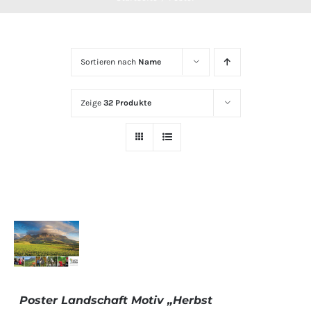
Sortieren nach
Name
Zeige
32 Produkte
IN DEN
WARENKORB
/
Poster Landschaft Motiv „Herbst