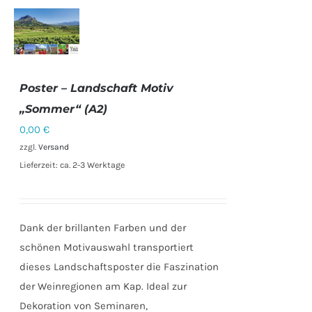
IN DEN
WARENKORB
Poster – Landschaft Motiv
/
DETAILS
„Sommer“ (A2)
0,00
€
zzgl.
Versand
Lieferzeit: ca. 2-3 Werktage
Dank der brillanten Farben und der
schönen Motivauswahl transportiert
dieses Landschaftsposter die Faszination
der Weinregionen am Kap. Ideal zur
Dekoration von Seminaren,